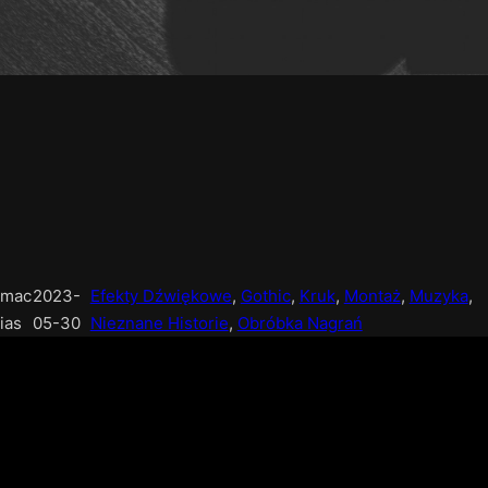
mac
2023-
Efekty Dźwiękowe
, 
Gothic
, 
Kruk
, 
Montaż
, 
Muzyka
, 
ias
05-30
Nieznane Historie
, 
Obróbka Nagrań