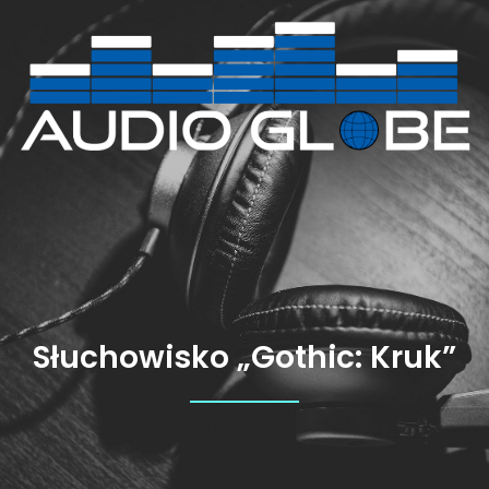
Przejdź
do
treści
Słuchowisko „Gothic: Kruk”